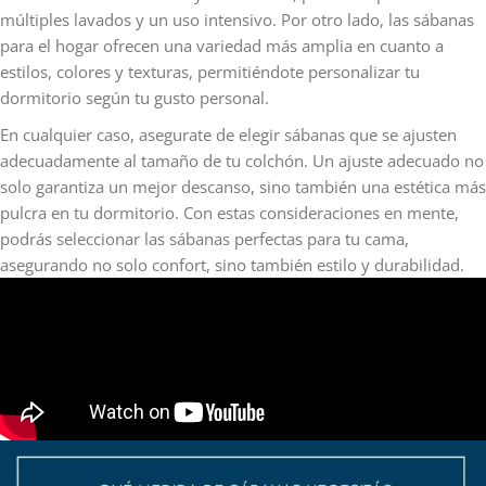
múltiples lavados y un uso intensivo. Por otro lado, las sábanas
para el hogar ofrecen una variedad más amplia en cuanto a
estilos, colores y texturas, permitiéndote personalizar tu
dormitorio según tu gusto personal.
En cualquier caso, asegurate de elegir sábanas que se ajusten
adecuadamente al tamaño de tu colchón. Un ajuste adecuado no
solo garantiza un mejor descanso, sino también una estética más
pulcra en tu dormitorio. Con estas consideraciones en mente,
podrás seleccionar las sábanas perfectas para tu cama,
asegurando no solo confort, sino también estilo y durabilidad.