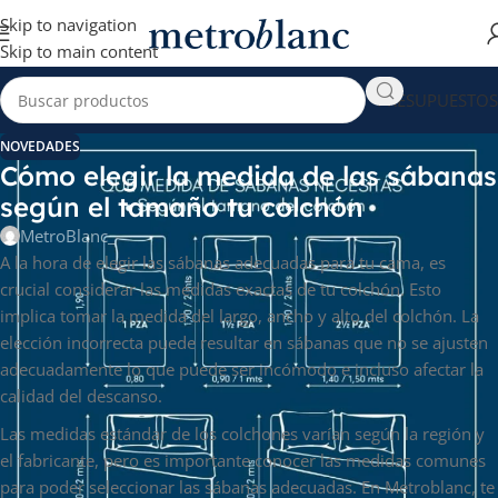
Skip to navigation
Skip to main content
PRESUPUESTOS
NOVEDADES
Cómo elegir la medida de las sábanas
según el tamaño tu colchón
MetroBlanc_
A la hora de elegir las sábanas adecuadas para tu cama, es
crucial considerar las medidas exactas de tu colchón. Esto
implica tomar la medida del largo, ancho y alto del colchón. La
elección incorrecta puede resultar en sábanas que no se ajusten
adecuadamente lo que puede ser incómodo e incluso afectar la
calidad del descanso.
Las medidas estándar de los colchones varían según la región y
el fabricante, pero es importante conocer las medidas comunes
para poder seleccionar las sábanas adecuadas. En Metroblanc, te