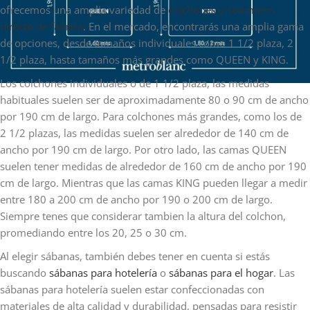
ofrecemos una amplia variedad de
colchones y sommiers
directo de fabrica
. En el mercado, encontrarás una amplia gama
de opciones, desde tamaños individuales como 1 1/2 plaza, 2
1/2 plaza, hasta tamaños más grandes como QUEEN y KING.
Los colchones individuales o de 1 1/2 plaza, las medidas
habituales suelen ser de aproximadamente 80 o 90 cm de ancho
por 190 cm de largo. Para colchones más grandes, como los de
2 1/2 plazas, las medidas suelen ser alrededor de 140 cm de
ancho por 190 cm de largo. Por otro lado, las camas QUEEN
suelen tener medidas de alrededor de 160 cm de ancho por 190
cm de largo. Mientras que las camas KING pueden llegar a medir
entre 180 a 200 cm de ancho por 190 o 200 cm de largo.
Siempre tenes que considerar tambien la altura del colchon,
promediando entre los 20, 25 o 30 cm.
Al elegir sábanas, también debes tener en cuenta si estás
buscando
sábanas para hotelería
o
sábanas para el hogar
. Las
sábanas para hotelería suelen estar confeccionadas con
materiales de alta calidad y durabilidad, pensadas para resistir