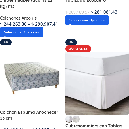
Impermeable Arcoiris 22
Tapizado Ecocuero
kg/m3
$
281.081,43
$
309.189,57
Colchones Arcoiris
Seleccionar Opciones
$
244.263,36
–
$
290.907,41
Seleccionar Opciones
-9%
-9%
MÁS VENDIDO
Colchón Espuma Anochecer
13 cm
Cubresommiers con Tablas