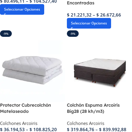
$
80.496,11
–
$
104.527,40
Encontradas
Seleccionar Opciones
$
21.221,32
–
$
26.672,66
Seleccionar Opciones
-9%
-9%
Protector Cubrecolchón
Colchón Espuma Arcoiris
Matelaseado
Big28 (28 kh/m3)
Colchones Arcoiris
Colchones Arcoiris
$
36.194,53
–
$
108.825,20
$
319.864,76
–
$
839.992,88