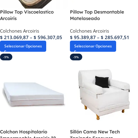
Pillow Top Viscoelastico
Pillow Top Desmontable
Arcoiris
Matelaseado
Colchones Arcoiris
Colchones Arcoiris
$
213.069,87
–
$
596.307,05
$
95.389,87
–
$
285.697,51
Seleccionar Opciones
Seleccionar Opciones
-9%
-9%
Colchon Hospitalario
Sillón Cama New Tech