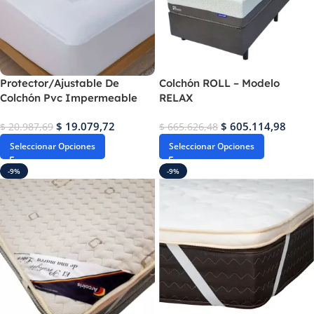
Protector/Ajustable De
Colchón ROLL – Modelo
Colchón Pvc Impermeable
RELAX
$
19.079,72
$
605.114,98
$
20.987,69
$
665.626,48
Seleccionar Opciones
Seleccionar Opciones
-9%
-9%