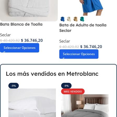
Bata Blanca de Toalla
Bata de Adulto de toalla
Seclar
Seclar
$
36.746,20
$
40.420,82
Seclar
$
36.746,20
$
40.420,82
Seleccionar Opciones
Seleccionar Opciones
Los más vendidos en Metroblanc
-9%
-9%
MÁS VENDIDO