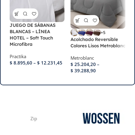
JUEGO DE SÁBANAS
J
BLANCAS – LÍNEA
B
+5
HOTEL – Soft Touch
H
Acolchado Reversible
Microfibra
1
Colores Lisos Metroblanc
Practika
M
Metroblanc
$
8.895,60
–
$
12.231,45
$
$
25.204,20
–
$
$
39.288,90
Zip