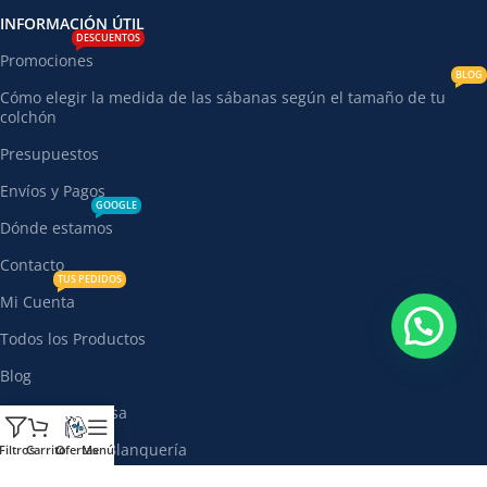
INFORMACIÓN ÚTIL
DESCUENTOS
Promociones
BLOG
Cómo elegir la medida de las sábanas según el tamaño de tu
colchón
Presupuestos
Envíos y Pagos
GOOGLE
Dónde estamos
Contacto
TUS PEDIDOS
Mi Cuenta
Todos los Productos
Blog
Nuestra Empresa
Super Ofertas Blanquería
Filtros
Carrito
Ofertas
Menú
Suscribite al Newsletter