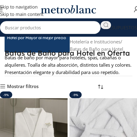
Skip to navigation
Skip to main content
PRESUPUESTOS
Encontrá Batas de Baño para
Inicio
Hotel por Mayor al mejor precio
Hotelería e Instituciones
Batas de Baño para Hotel
Batas de Baño para Hotel en Oferta
Batas de baño por mayor para hoteles, spas, cabañas o
alquileres. Toalla de alta absorción, distintos talles y colores.
Presentación elegante y durabilidad para uso repetido.
Mostrar filtros
-9%
-9%