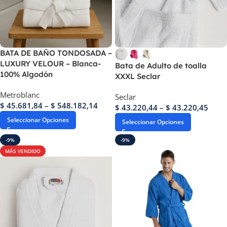
BATA DE BAÑO TONDOSADA –
LUXURY VELOUR – Blanca-
Bata de Adulto de toalla
100% Algodón
XXXL Seclar
Metroblanc
Seclar
$
45.681,84
–
$
548.182,14
$
43.220,44
–
$
43.220,45
Seleccionar Opciones
Seleccionar Opciones
-9%
-9%
MÁS VENDIDO