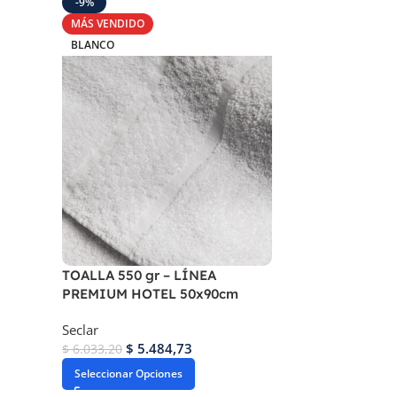
-9%
MÁS VENDIDO
BLANCO
TOALLA 550 gr – LÍNEA
PREMIUM HOTEL 50x90cm
Seclar
$
5.484,73
$
6.033,20
Seleccionar Opciones