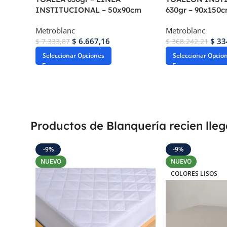
INSTITUCIONAL – 50x90cm
630gr – 90x150
Metroblanc
Metroblanc
$
6.667,16
$
33
$
7.333,87
$
368.242,21
Seleccionar Opciones
Seleccionar Opcio
Productos de Blanquería recien lle
-9%
-9%
NUEVO
NUEVO
COLORES LISOS