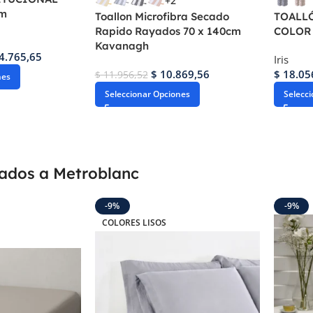
+2
cm
Toallon Microfibra Secado
TOALL
Rapido Rayados 70 x 140cm
COLOR 
Kavanagh
4.765,65
Iris
$
10.869,56
$
18.05
$
11.956,52
nes
Seleccionar Opciones
Selecc
gados a Metroblanc
-9%
-9%
COLORES LISOS