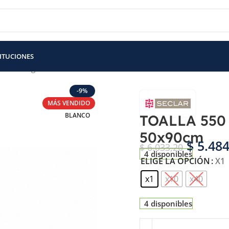
TITUCIONES
LLA 550 gr – LÍNEA PREMIUM HOTEL 50x90cm
-9%
MÁS VENDIDO
BLANCO
TOALLA 550
50x90cm
$
5.484
$
6.033,20
4 disponibles
ELIGE LA OPCIÓN
X1
x1
x10
x40
4 disponibles