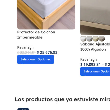
Protector de Colchón
Impermeable
Sábana Ajustabl
Kavanagh
100% Algodón
$
25.676,83
$
28.244,51
Kavanagh
Seleccionar Opciones
$
19.893,31
–
$
2
Seleccionar Opcio
Los productos que ya estuviste mi