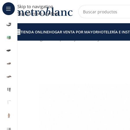
Skip to navigation
Skip to main content
TIENDA ONLINE
HOGAR VENTA POR MAYOR
HOTELERÍA E INS
Inicio
Hogar venta por Mayor
Toallas y Toallones
TOA