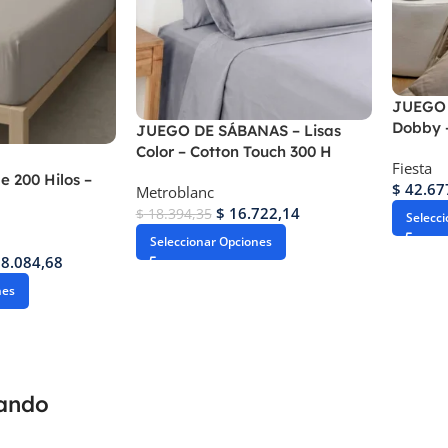
JUEGO 
Dobby –
JUEGO DE SÁBANAS – Lisas
Color – Cotton Touch 300 H
Fiesta
e 200 Hilos –
$
42.67
Metroblanc
$
16.722,14
$
18.394,35
Selecc
Seleccionar Opciones
8.084,68
nes
rando