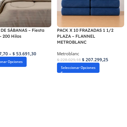
DE SÁBANAS – Fiesta
PACK X 10 FRAZADAS 1 1/2
 200 Hilos
PLAZA – FLANNEL
METROBLANC
7,70
–
$
53.691,30
Metroblanc
$
207.299,25
$
228.029,18
ionar Opciones
Seleccionar Opciones