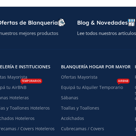
fertas de Blanquería
Blog & Novedades
nuestros mejores productos
Lee todos nuestros artículos
ELERÍA E INSTITUCIONES
BLANQUERÍA HOGAR POR MAYOR
tas Mayorista
Ofertas Mayorista
TEMPORARIOS
AIRBNB
pá tu AirBNB
Equipá tu Alquiler Temporario
nas Hoteleras
Sábanas
las y Toallones Hoteleros
Toallas y Toallones
chados Hoteleros
Acolchados
ecamas / Covers Hoteleros
Cubrecamas / Covers