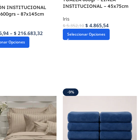
INSTITUCIONAL – 45x75cm
ÓN INSTITUCIONAL
600grs – 87x145cm
Iris
$
4.865,54
$
5.352,10
6,94
–
$
216.683,32
Seleccionar Opciones
ionar Opciones
-9%