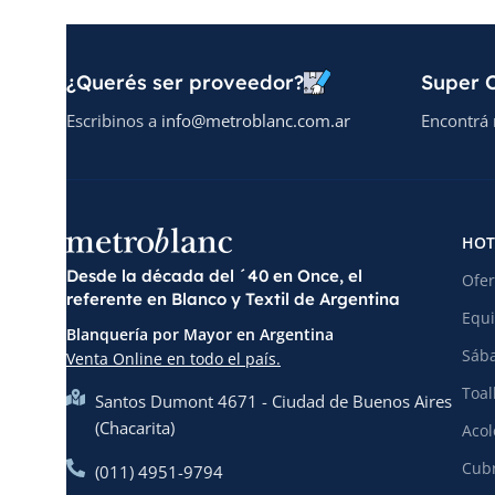
¿Querés ser proveedor?
Super O
Escribinos a
info@metroblanc.com.ar
Encontrá 
HOT
Desde la década del ´40 en Once, el
Ofer
referente en Blanco y Textil de Argentina
Equi
Blanquería por Mayor en Argentina
Sába
Venta Online en todo el país.
Toal
Santos Dumont 4671 - Ciudad de Buenos Aires
(Chacarita)
Acol
Cubr
(011) 4951-9794