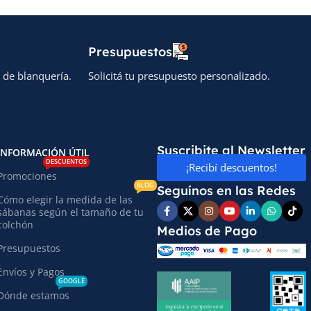
Presupuestos
 de blanquería.
Solicitá tu presupuesto personalizado.
Suscribite al Newsletter
INFORMACIÓN ÚTIL
DESCUENTOS
¡Recibí descuentos!
Promociones
BLOG
Seguínos en las Redes
Cómo elegir la medida de las
sábanas según el tamaño de tu
colchón
Medios de Pago
Presupuestos
Envíos y Pagos
GOOGLE
Dónde estamos