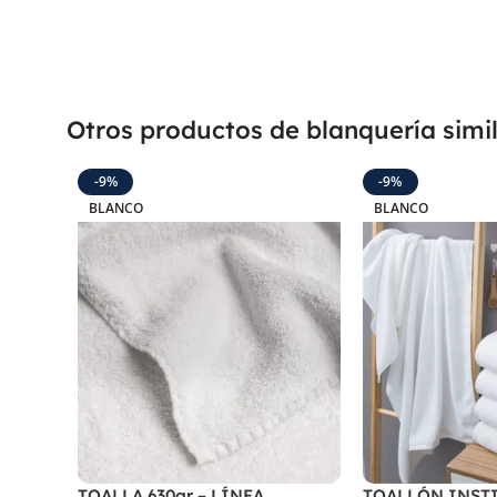
Otros productos de blanquería simi
-9%
-9%
BLANCO
BLANCO
TOALLA 630gr – LÍNEA
TOALLÓN INST