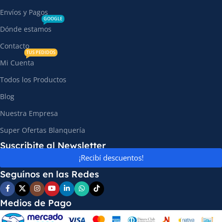
Envíos y Pagos
GOOGLE
Dónde estamos
Contacto
TUS PEDIDOS
Mi Cuenta
Todos los Productos
Blog
Nuestra Empresa
Super Ofertas Blanquería
Suscribite al Newsletter
¡Recibí descuentos!
Seguínos en las Redes
Medios de Pago