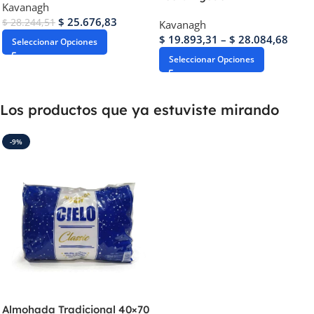
Kavanagh
$
25.676,83
$
28.244,51
Kavanagh
$
19.893,31
–
$
28.084,68
Seleccionar Opciones
Seleccionar Opciones
Los productos que ya estuviste mirando
-9%
Almohada Tradicional 40×70