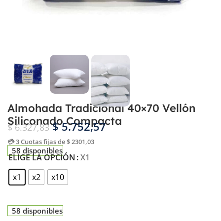
Almohada Tradicional 40×70 Vellón
Siliconado Compacta
$
5.752,57
$
6.327,83
💳 3 Cuotas fijas de $ 2301,03
58 disponibles
ELIGE LA OPCIÓN
X1
x1
x2
x10
58 disponibles