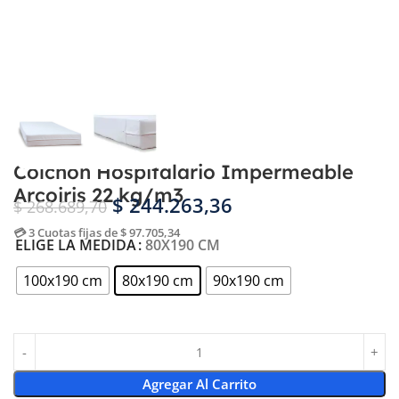
Colchon Hospitalario Impermeable
Arcoiris 22 kg/m3
$
244.263,36
$
268.689,70
💳 3 Cuotas fijas de $ 97.705,34
ELIGE LA MEDIDA
80X190 CM
100x190 cm
80x190 cm
90x190 cm
Agregar Al Carrito