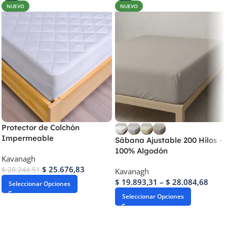
NUEVO
NUEVO
Protector de Colchón
Impermeable
Sábana Ajustable 200 Hilos –
100% Algodón
Kavanagh
$
25.676,83
$
28.244,51
Kavanagh
$
19.893,31
–
$
28.084,68
Seleccionar Opciones
Seleccionar Opciones