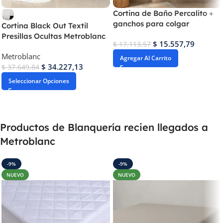
Cortina de Baño Percalito +
ganchos para colgar
Cortina Black Out Textil
Presillas Ocultas Metroblanc
$
15.557,79
$
17.113,57
Metroblanc
Agregar Al Carrito
$
34.227,13
$
37.649,84
Seleccionar Opciones
Productos de Blanquería recien llegados a
Metroblanc
-9%
-9%
NUEVO
NUEVO