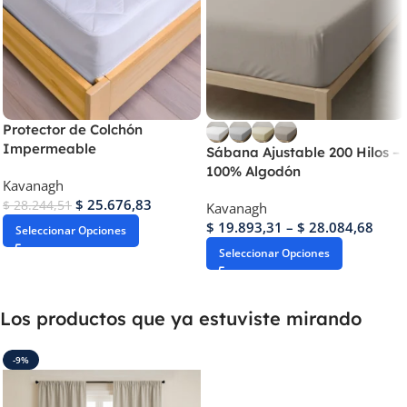
Protector de Colchón
Impermeable
Sábana Ajustable 200 Hilos –
100% Algodón
Kavanagh
$
25.676,83
$
28.244,51
Kavanagh
$
19.893,31
–
$
28.084,68
Seleccionar Opciones
Seleccionar Opciones
Los productos que ya estuviste mirando
-9%