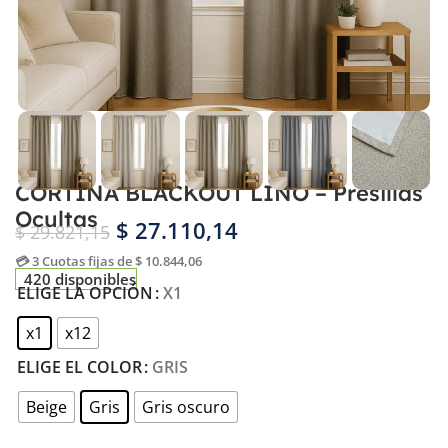
CORTINA BLACKOUT LINO – Presillas
Ocultas
$
27.110,14
$
29.821,15
💳 3 Cuotas fijas de $ 10.844,06
420 disponibles
ELIGE LA OPCIÓN
X1
x1
x12
ELIGE EL COLOR
GRIS
Beige
Gris
Gris oscuro