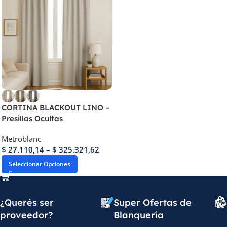
CORTINA BLACKOUT LINO –
Presillas Ocultas
Metroblanc
$
27.110,14
–
$
325.321,62
Seleccionar Opciones
¿Querés ser
Super Ofertas de
proveedor?
Blanquería