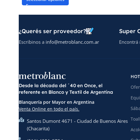
¿Querés ser proveedor?
Super O
Escribinos a
info@metroblanc.com.ar
Encontrá 
HOT
Desde la década del ´40 en Once, el
Ofer
referente en Blanco y Textil de Argentina
Equi
Blanquería por Mayor en Argentina
Sába
Venta Online en todo el país.
Toal
Santos Dumont 4671 - Ciudad de Buenos Aires
(Chacarita)
Acol