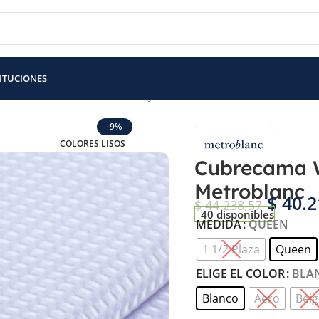
TITUCIONES
ubrecama Wafle / Nido de Abeja Metroblanc
-9%
COLORES LISOS
Cubrecama W
Metroblanc
$
40.2
$
44.238,57
40 disponibles
MEDIDA
QUEEN
1 1/2 Plaza
Queen
ELIGE EL COLOR
BLA
Blanco
Aero
Beig