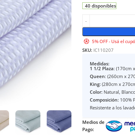
40 disponibles
5% OFF - Usá el cupó
SKU:
IC110207
Medidas:
1 1/2 Plaza
: (170cm 
Queen
: (260cm x 27
King:
(280cm x 270c
Color:
Natural, Blanco
Composición:
100% Po
Resistente a los lavad
Medios de
Pago: