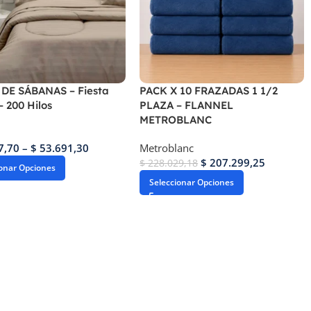
DE SÁBANAS – Fiesta
PACK X 10 FRAZADAS 1 1/2
 200 Hilos
PLAZA – FLANNEL
METROBLANC
7,70
–
$
53.691,30
Metroblanc
$
207.299,25
$
228.029,18
ionar Opciones
Seleccionar Opciones