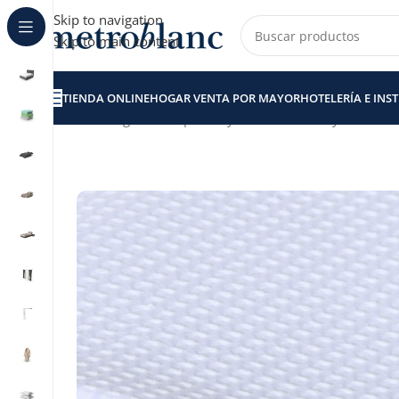
Skip to navigation
Skip to main content
TIENDA ONLINE
HOGAR VENTA POR MAYOR
HOTELERÍA E INS
Inicio
Hogar venta por Mayor
Cubrecamas y Covers
C