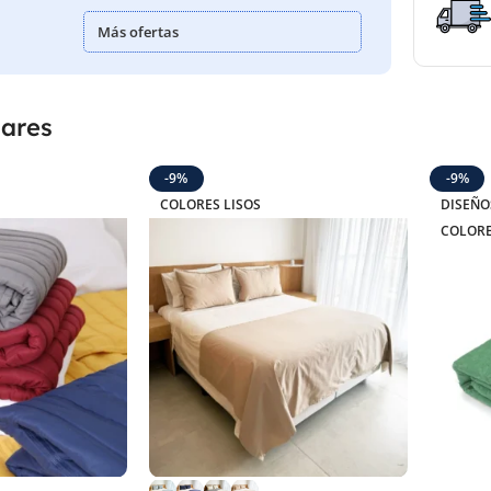
Más ofertas
lares
-9%
-9%
COLORES LISOS
DISEÑO
COLORE