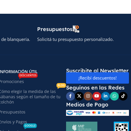
Presupuestos
 de blanquería.
Solicitá tu presupuesto personalizado.
Suscribite al Newsletter
INFORMACIÓN ÚTIL
DESCUENTOS
¡Recibí descuentos!
Promociones
BLOG
Seguínos en las Redes
Cómo elegir la medida de las
sábanas según el tamaño de tu
colchón
Medios de Pago
Presupuestos
Envíos y Pagos
GOOGLE