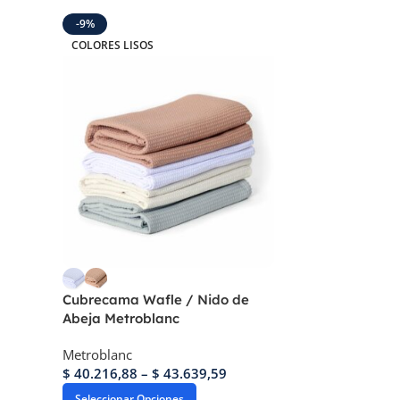
-9%
COLORES LISOS
Cubrecama Wafle / Nido de
Abeja Metroblanc
Metroblanc
$
40.216,88
–
$
43.639,59
Seleccionar Opciones