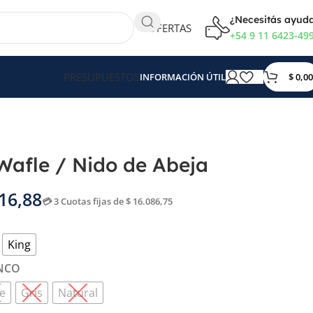
¿Necesitás ayud
OFERTAS
+54 9 11 6423-49
PRESUPUESTOS
$
0,00
INFORMACIÓN ÚTIL
afle / Nido de Abeja
16,88
💳 3 Cuotas fijas de $ 16.086,75
King
NCO
e
Gris
Natural