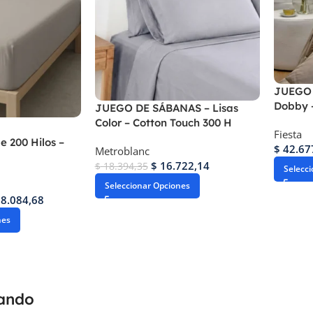
JUEGO 
Dobby –
JUEGO DE SÁBANAS – Lisas
Color – Cotton Touch 300 H
Fiesta
e 200 Hilos –
$
42.67
Metroblanc
$
16.722,14
$
18.394,35
Selecc
Seleccionar Opciones
8.084,68
nes
rando