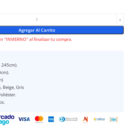
Agregar Al Carrito
n "INVIERNO" al finalizar tu compra.
x 245cm).
0cm).
m)
, Beige, Gris
liéster.
os.