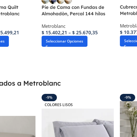
Cubrec
ma Quilt
Pie de Cama con Fundas de
Metrob
troblanc
Almohadòn, Percal 144 hilos
Metrobl
Metroblanc
$
10.37
5.499,21
$
15.402,21
–
$
25.670,35
Selecc
nes
Seleccionar Opciones
gados a Metroblanc
-9%
-9%
COLORES LISOS