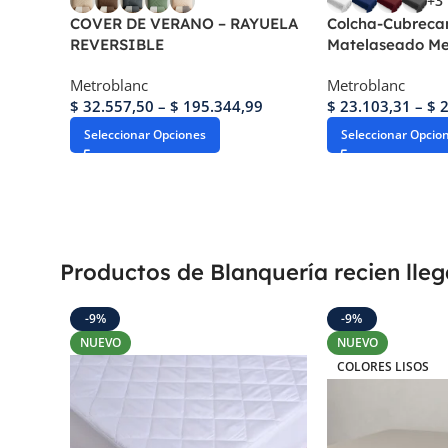
+3
COVER DE VERANO – RAYUELA
Colcha-Cubreca
REVERSIBLE
Matelaseado Me
Metroblanc
Metroblanc
$
32.557,50
–
$
195.344,99
$
23.103,31
–
$
2
Seleccionar Opciones
Seleccionar Opcio
Productos de Blanquería recien lle
-9%
-9%
NUEVO
NUEVO
COLORES LISOS