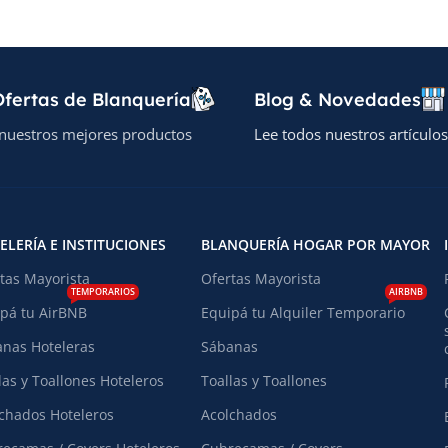
fertas de Blanquería
Blog & Novedades
nuestros mejores productos
Lee todos nuestros artículos
ELERÍA E INSTITUCIONES
BLANQUERÍA HOGAR POR MAYOR
tas Mayorista
Ofertas Mayorista
TEMPORARIOS
AIRBNB
pá tu AirBNB
Equipá tu Alquiler Temporario
nas Hoteleras
Sábanas
las y Toallones Hoteleros
Toallas y Toallones
chados Hoteleros
Acolchados