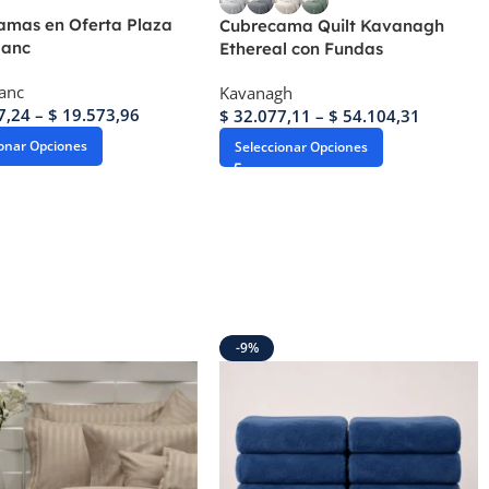
amas en Oferta Plaza
Cubrecama Quilt Kavanagh
lanc
Ethereal con Fundas
anc
Kavanagh
7,24
–
$
19.573,96
$
32.077,11
–
$
54.104,31
ionar Opciones
Seleccionar Opciones
-9%