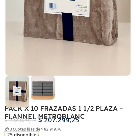
PACK X 10 FRAZADAS 1 1/2 PLAZA –
FLANNEL METROBLANC
$
207.299,25
$
228.029,18
💳 3 Cuotas fijas de $ 82.919,70
25 disponibles