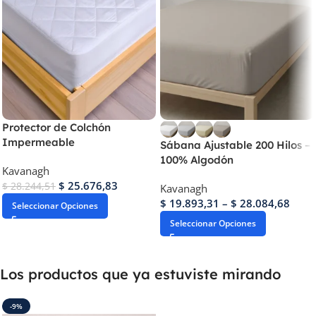
Protector de Colchón
Impermeable
Sábana Ajustable 200 Hilos –
100% Algodón
Kavanagh
$
25.676,83
$
28.244,51
Kavanagh
$
19.893,31
–
$
28.084,68
Seleccionar Opciones
Seleccionar Opciones
Los productos que ya estuviste mirando
-9%