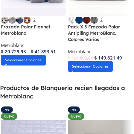
+2
+2
Frazada Polar Flannel
Pack X 5 Frazada Polar
Metroblanc
Antipiling MetroBlanc.
Colores Varios
Metroblanc
$
20.729,93
–
$
41.893,51
Metroblanc
$
149.821,49
$
164.803,64
Seleccionar Opciones
Seleccionar Opciones
Productos de Blanquería recien llegados a
Metroblanc
-9%
-9%
NUEVO
NUEVO