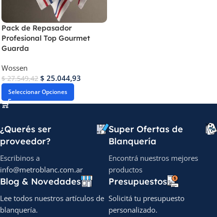
Pack de Repasador
Profesional Top Gourmet
Guarda
Wossen
$
25.044,93
$
27.549,42
Seleccionar Opciones
¿Querés ser
Super Ofertas de
proveedor?
Blanquería
Escribinos a
Encontrá nuestros mejores
info@metroblanc.com.ar
productos
Blog & Novedades
Presupuestos
Lee todos nuestros artículos de
Solicitá tu presupuesto
blanquería.
personalizado.