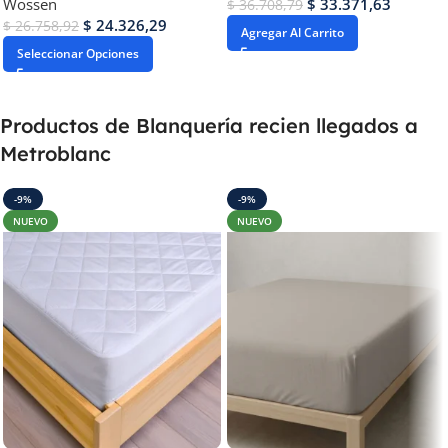
Wossen
$
33.371,63
$
36.708,79
$
24.326,29
$
26.758,92
Agregar Al Carrito
Seleccionar Opciones
Productos de Blanquería recien llegados a
Metroblanc
-9%
-9%
NUEVO
NUEVO