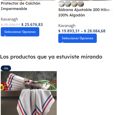
Protector de Colchón
Impermeable
Sábana Ajustable 200 Hilos –
100% Algodón
Kavanagh
$
25.676,83
$
28.244,51
Kavanagh
$
19.893,31
–
$
28.084,68
Seleccionar Opciones
Seleccionar Opciones
Los productos que ya estuviste mirando
-9%