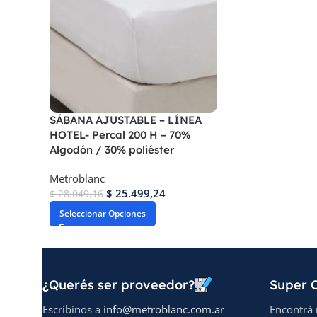
SÁBANA AJUSTABLE – LÍNEA
HOTEL- Percal 200 H – 70%
Algodón / 30% poliéster
Metroblanc
$
25.499,24
$
28.049,16
Seleccionar Opciones
¿Querés ser proveedor?
Super O
Escribinos a
info@metroblanc.com.ar
Encontrá 