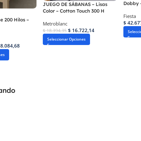
Dobby –
JUEGO DE SÁBANAS – Lisas
Color – Cotton Touch 300 H
Fiesta
e 200 Hilos –
$
42.67
Metroblanc
$
16.722,14
$
18.394,35
Selecc
Seleccionar Opciones
8.084,68
nes
rando