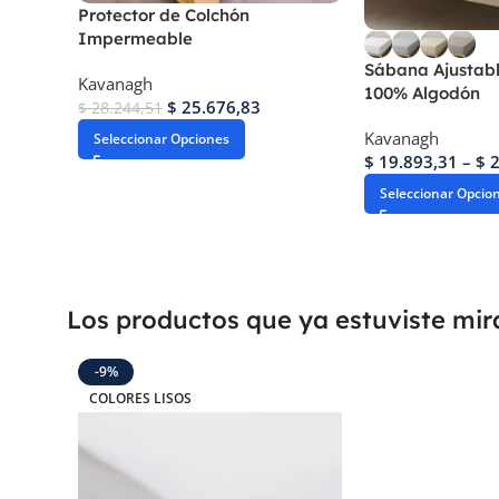
Protector de Colchón
Impermeable
Sábana Ajustabl
Kavanagh
100% Algodón
$
25.676,83
$
28.244,51
Kavanagh
Seleccionar Opciones
$
19.893,31
–
$
2
Seleccionar Opcio
Los productos que ya estuviste mi
-9%
COLORES LISOS