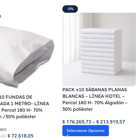
-9%
O
PACK x10 SÁBANAS PLANAS
BLANCAS – LÍNEA HOTEL –
10 FUNDAS DE
Percal 180 H- 70% Algodón –
ADA 1 METRO- LÍNEA
30% poliéster
 Percal 180 H- 70%
 /30% poliéster
$
176.269,73
–
$
213.919,57
anc
Seleccionar Opciones
$
72.618,05
,85