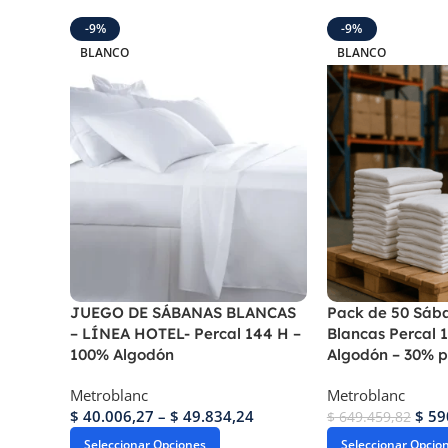
-9%
-9%
BLANCO
BLANCO
JUEGO DE SÁBANAS BLANCAS
Pack de 50 Sáb
– LÍNEA HOTEL- Percal 144 H –
Blancas Percal 
100% Algodón
Algodón – 30% p
Metroblanc
Metroblanc
$
40.006,27
–
$
49.834,24
$
59
$
649.459,82
Seleccionar Opciones
Seleccionar Opcio