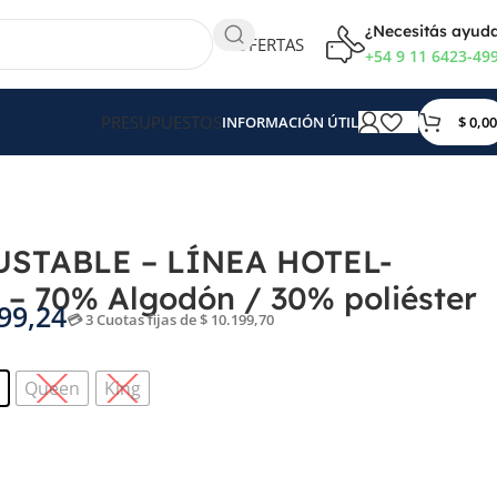
¿Necesitás ayud
OFERTAS
+54 9 11 6423-49
PRESUPUESTOS
$
0,00
INFORMACIÓN ÚTIL
r
STABLE – LÍNEA HOTEL-
 – 70% Algodón / 30% poliéster
99,24
💳 3 Cuotas fijas de $ 10.199,70
S
Queen
King