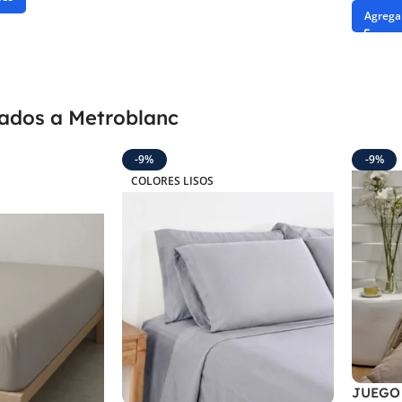
Agregar
gados a Metroblanc
-9%
-9%
COLORES LISOS
JUEGO 