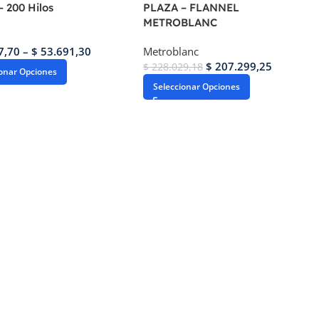
 200 Hilos
PLAZA – FLANNEL
METROBLANC
7,70
–
$
53.691,30
Metroblanc
$
207.299,25
$
228.029,18
ionar Opciones
Seleccionar Opciones