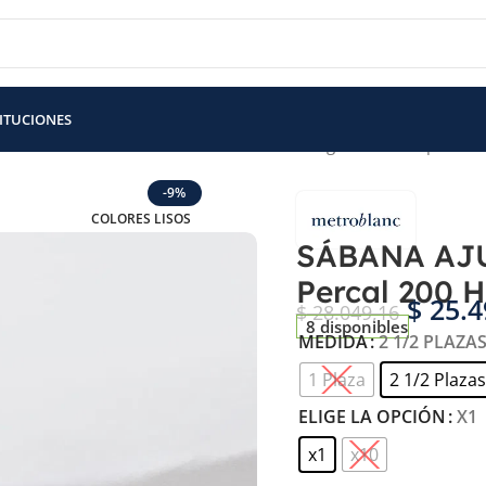
TITUCIONES
BLE – LÍNEA HOTEL- Percal 200 H – 70% Algodón / 30% poliéste
-9%
COLORES LISOS
SÁBANA AJU
Percal 200 H
$
25.4
$
28.049,16
8 disponibles
MEDIDA
2 1/2 PLAZA
1 Plaza
2 1/2 Plazas
ELIGE LA OPCIÓN
X1
x1
x10