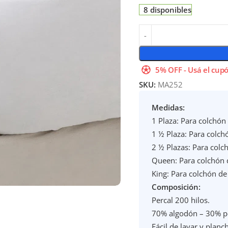
8 disponibles
5% OFF - Usá el cupó
SKU:
MA252
Medidas:
1 Plaza: Para colchón
1 ½ Plaza: Para colc
2 ½ Plazas: Para col
Queen: Para colchón 
King: Para colchón d
Composición:
Percal 200 hilos.
70% algodón – 30% po
Fácil de lavar y planc