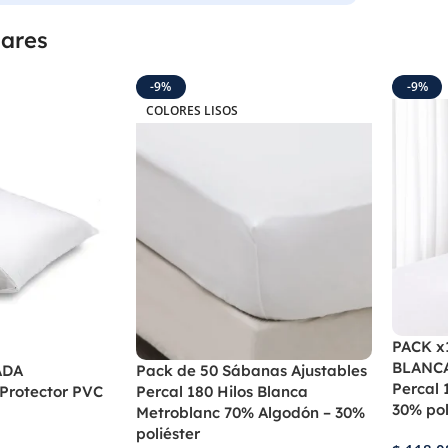
lares
-9%
-9%
COLORES LISOS
PACK x
BLANCA
ADA
Pack de 50 Sábanas Ajustables
Percal 
rotector PVC
Percal 180 Hilos Blanca
30% pol
Metroblanc 70% Algodón – 30%
poliéster