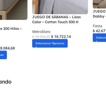
JUEGO 
Dobby –
JUEGO DE SÁBANAS – Lisas
Color – Cotton Touch 300 H
Fiesta
e 200 Hilos –
$
42.67
Metroblanc
$
16.722,14
$
18.394,35
Selecc
Seleccionar Opciones
8.084,68
nes
rando