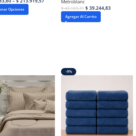
83,60
–
$
213.919,57
Metroblanc
$
39.244,83
$
43.169,31
ionar Opciones
Agregar Al Carrito
-9%