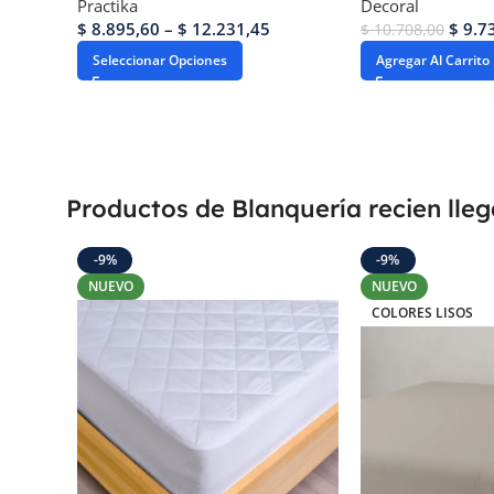
Practika
Decoral
$
8.895,60
–
$
12.231,45
$
9.7
$
10.708,00
Seleccionar Opciones
Agregar Al Carrito
Productos de Blanquería recien lle
-9%
-9%
NUEVO
NUEVO
COLORES LISOS