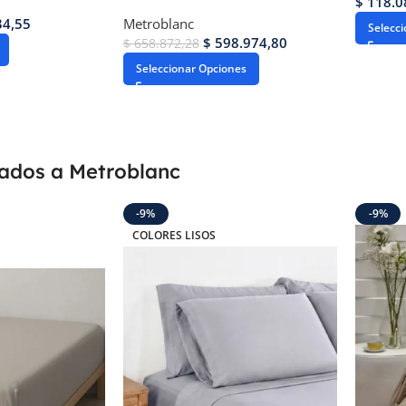
$
118.0
34,55
Metroblanc
Selecc
$
598.974,80
$
658.872,28
Seleccionar Opciones
gados a Metroblanc
-9%
-9%
COLORES LISOS