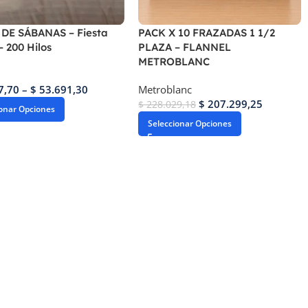
DE SÁBANAS – Fiesta
PACK X 10 FRAZADAS 1 1/2
 200 Hilos
PLAZA – FLANNEL
METROBLANC
7,70
–
$
53.691,30
Metroblanc
$
207.299,25
$
228.029,18
ionar Opciones
Seleccionar Opciones