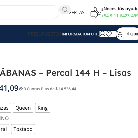
¿Necesitás ayud
OFERTAS
+54 9 11 6423-49
PRESUPUESTOS
$
0,00
INFORMACIÓN ÚTIL
BANAS – Percal 144 H – Lisas
41,09
💳 3 Cuotas fijas de $ 14.536,44
azas
Queen
King
INO
ral
Tostado