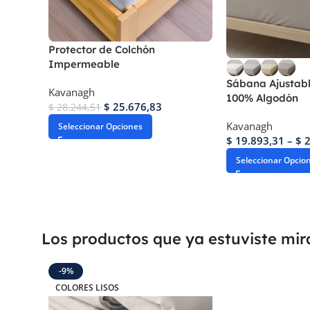
Protector de Colchón
Impermeable
Sábana Ajustabl
Kavanagh
100% Algodón
$
25.676,83
$
28.244,51
Kavanagh
Seleccionar Opciones
$
19.893,31
–
$
2
Seleccionar Opcio
Los productos que ya estuviste mi
-9%
COLORES LISOS