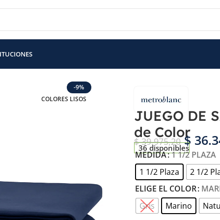
TITUCIONES
NAS – Percal 144 H – Lisas de Color
-9%
COLORES LISOS
JUEGO DE SÁ
de Color
$
36.3
$
39.975,20
36 disponibles
MEDIDA
1 1/2 PLAZA
1 1/2 Plaza
2 1/2 Pl
ELIGE EL COLOR
MAR
Gris
Marino
Natu