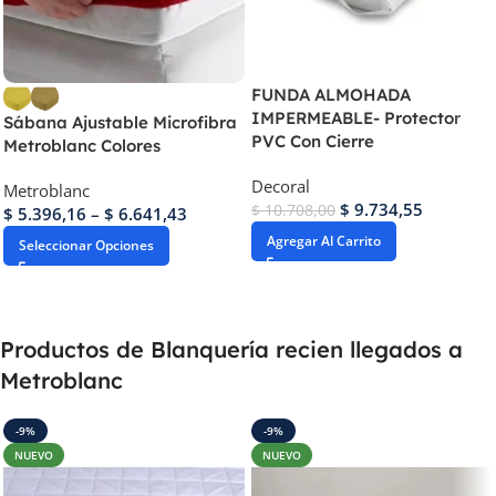
FUNDA ALMOHADA
IMPERMEABLE- Protector
Sábana Ajustable Microfibra
PVC Con Cierre
Metroblanc Colores
Decoral
Metroblanc
$
9.734,55
$
10.708,00
$
5.396,16
–
$
6.641,43
Agregar Al Carrito
Seleccionar Opciones
Productos de Blanquería recien llegados a
Metroblanc
-9%
-9%
NUEVO
NUEVO