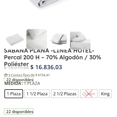
SÁBANA PLANA -LÍNEA HOTEL-
Percal 200 H – 70% Algodón / 30%
Poliéster
$
16.836,03
$
18.519,64
💳 3 Cuotas fijas de $ 6734,41
22 disponibles
MEDIDA
1 PLAZA
1 Plaza
1 1/2 Plaza
2 1/2 Plazas
Queen
King
22 disponibles