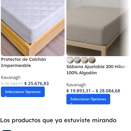
Protector de Colchón
Impermeable
Sábana Ajustable 200 Hilos –
100% Algodón
Kavanagh
$
25.676,83
$
28.244,51
Kavanagh
$
19.893,31
–
$
28.084,68
Seleccionar Opciones
Seleccionar Opciones
Los productos que ya estuviste mirando