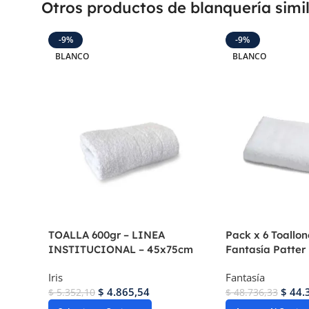
Otros productos de blanquería simi
-9%
-9%
BLANCO
BLANCO
TOALLA 600gr – LINEA
Pack x 6 Toallon
INSTITUCIONAL – 45x75cm
Fantasía Patter
Iris
Fantasía
$
4.865,54
$
44.
$
5.352,10
$
48.736,33