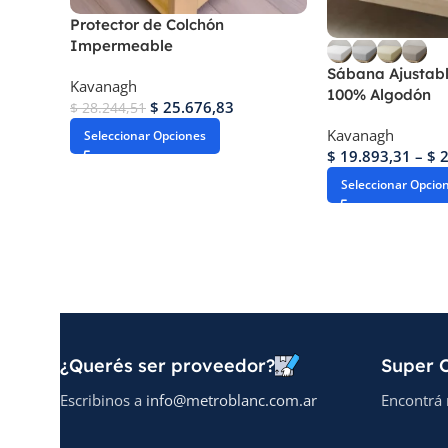
Protector de Colchón
Impermeable
Sábana Ajustabl
Kavanagh
100% Algodón
$
25.676,83
$
28.244,51
Kavanagh
Seleccionar Opciones
$
19.893,31
–
$
2
Seleccionar Opcio
¿Querés ser proveedor?
Super O
Escribinos a
info@metroblanc.com.ar
Encontrá 