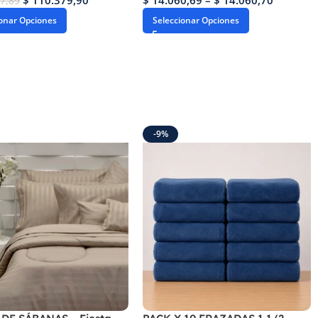
$
110.379,90
$
14.060,69
–
$
14.060,70
7,89
ionar Opciones
Seleccionar Opciones
-9%