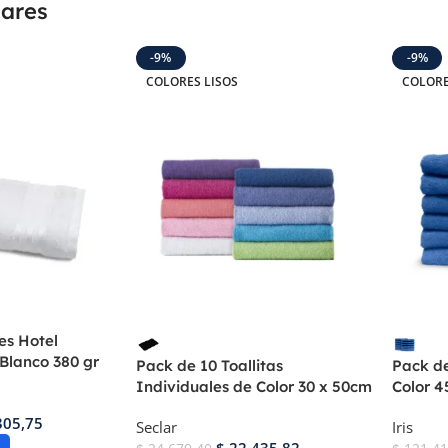
lares
-9%
-9%
COLORES LISOS
COLORE
es Hotel
 Blanco 380 gr
Pack de 10 Toallitas
Pack de
Individuales de Color 30 x 50cm
Color 
305,75
Seclar
Iris