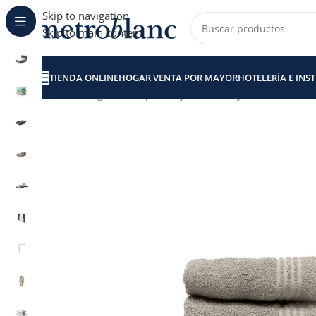
Skip to navigation
Skip to main content
TIENDA ONLINE
HOGAR VENTA POR MAYOR
HOTELERÍA E INS
Inicio
Hogar venta por Mayor
Toallas y Toallones
Pack