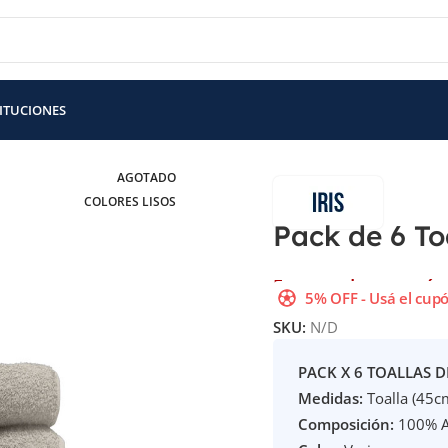
TITUCIONES
 de 6 Toallas Iris de color 450 Gramos
AGOTADO
COLORES LISOS
Pack de 6 To
Este producto está 
5% OFF - Usá el cupó
SKU:
N/D
PACK X 6 TOALLAS 
Medidas:
Toalla (45c
Composición:
100% Al