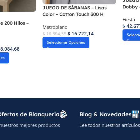
JUEGO 
Dobby –
JUEGO DE SÁBANAS – Lisas
Color – Cotton Touch 300 H
Fiesta
e 200 Hilos –
$
42.67
Metroblanc
$
16.722,14
$
18.394,35
Selecc
Seleccionar Opciones
8.084,68
nes
fertas de Blanquería
Blog & Novedades
nuestros mejores productos
Lee todos nuestros artículos