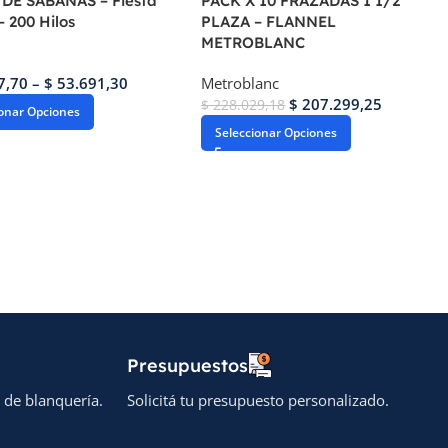
DE SÁBANAS – Fiesta
PACK X 10 FRAZADAS 1 1/2
 200 Hilos
PLAZA – FLANNEL
METROBLANC
7,70
–
$
53.691,30
Metroblanc
$
207.299,25
$
228.029,18
ionar Opciones
Seleccionar Opciones
Presupuestos
 de blanquería.
Solicitá tu presupuesto personalizado.