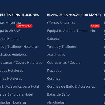
ELERÍA E INSTITUCIONES
BLANQUERÍA HOGAR POR MAYOR
tas Mayorista
Ofertas Mayorista
TEMPORARIOS
AIRBNB
pá tu AirBNB
Equipá tu Alquiler Temporario
nas Hoteleras
Sábanas
las y Toallones Hoteleros
Toallas y Toallones
chados Hoteleros
Acolchados
ecamas / Covers Hoteleros
Cubrecamas / Covers
adas Hoteleras
Frazadas
inas Hoteleras
Cortinas
 & Accesorios para Hotel
Cortinas de Baño & Accesorios
s de Baño para Hotel
Batas de Baño
hadas Hoteleras
Almohadas