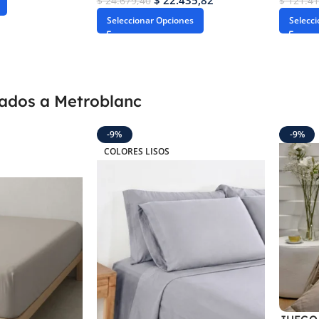
$
22.435,82
$
24.679,40
$
121.41
Seleccionar Opciones
Selecc
gados a Metroblanc
-9%
-9%
COLORES LISOS