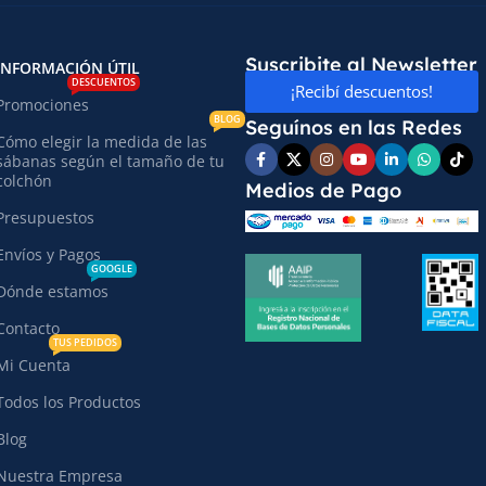
Suscribite al Newsletter
INFORMACIÓN ÚTIL
DESCUENTOS
¡Recibí descuentos!
Promociones
BLOG
Seguínos en las Redes
Cómo elegir la medida de las
sábanas según el tamaño de tu
colchón
Medios de Pago
Presupuestos
Envíos y Pagos
GOOGLE
Dónde estamos
Contacto
TUS PEDIDOS
Mi Cuenta
Todos los Productos
Blog
Nuestra Empresa