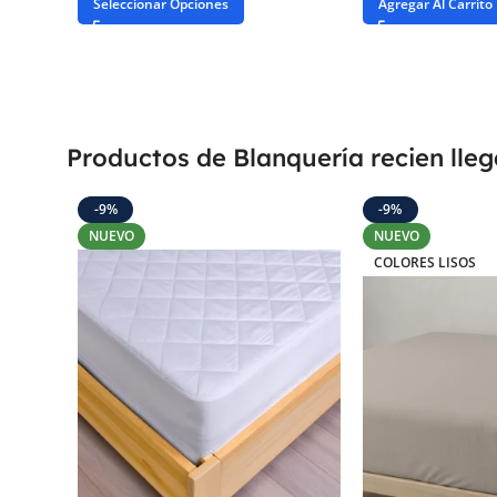
Seleccionar Opciones
Agregar Al Carrito
Productos de Blanquería recien lle
-9%
-9%
NUEVO
NUEVO
COLORES LISOS