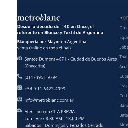
HOT
Desde la década del ´40 en Once, el
Ofer
referente en Blanco y Textil de Argentina
Equi
Blanquería por Mayor en Argentina
Sába
Venta Online en todo el país.
Toal
Santos Dumont 4671 - Ciudad de Buenos Aires
(Chacarita)
Acol
Cubr
(011) 4951-9794
Fraz
+54 9 11 6423-4999
Cort
info@metroblanc.com.ar
Baño
Atención con CITA PREVIA:
Bata
Lun - Vie / 8:30 AM - 18:00 PM
Almo
Sábados - Domingos y Feriados Cerrado