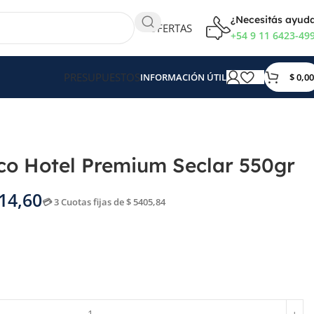
¿Necesitás ayud
OFERTAS
+54 9 11 6423-49
PRESUPUESTOS
$
0,00
INFORMACIÓN ÚTIL
co Hotel Premium Seclar 550gr
14,60
💳 3 Cuotas fijas de $ 5405,84