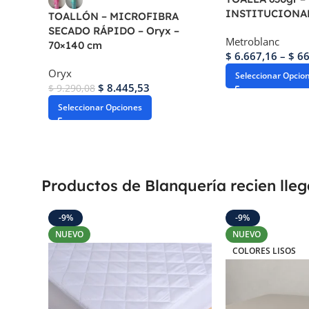
INSTITUCIONAL
TOALLÓN – MICROFIBRA
SECADO RÁPIDO – Oryx –
Metroblanc
70×140 cm
$
6.667,16
–
$
66
Oryx
Seleccionar Opcio
$
8.445,53
$
9.290,08
Seleccionar Opciones
Productos de Blanquería recien lle
-9%
-9%
NUEVO
NUEVO
COLORES LISOS