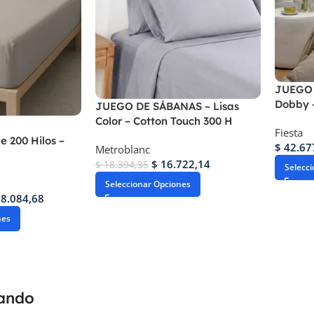
JUEGO 
Dobby –
JUEGO DE SÁBANAS – Lisas
Color – Cotton Touch 300 H
Fiesta
e 200 Hilos –
$
42.67
Metroblanc
$
16.722,14
$
18.394,35
Selecc
Seleccionar Opciones
8.084,68
nes
rando