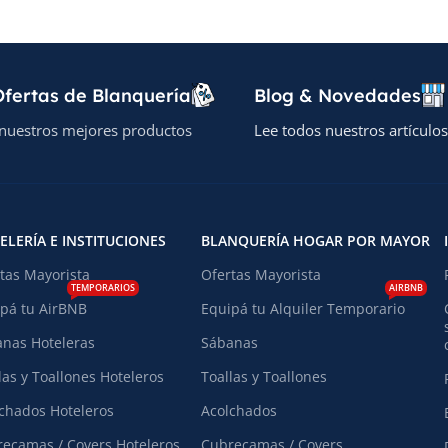
fertas de Blanquería
Blog & Novedades
nuestros mejores productos
Lee todos nuestros artículos
ELERÍA E INSTITUCIONES
BLANQUERÍA HOGAR POR MAYOR
tas Mayorista
Ofertas Mayorista
TEMPORARIOS
AIRBNB
pá tu AirBNB
Equipá tu Alquiler Temporario
nas Hoteleras
Sábanas
las y Toallones Hoteleros
Toallas y Toallones
chados Hoteleros
Acolchados
ecamas / Covers Hoteleros
Cubrecamas / Covers