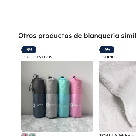
Otros productos de blanquería simi
-9%
-9%
COLORES LISOS
BLANCO
TOALLA 630gr –