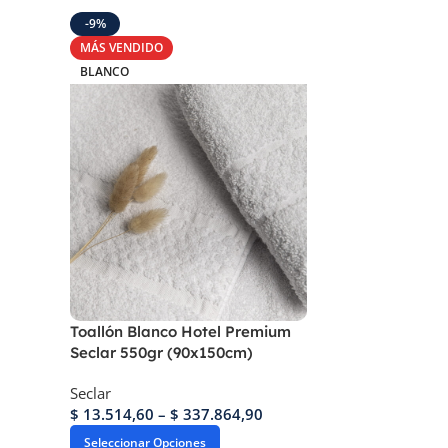
-9%
MÁS VENDIDO
BLANCO
Toallón Blanco Hotel Premium
Seclar 550gr (90x150cm)
Seclar
$
13.514,60
–
$
337.864,90
Seleccionar Opciones