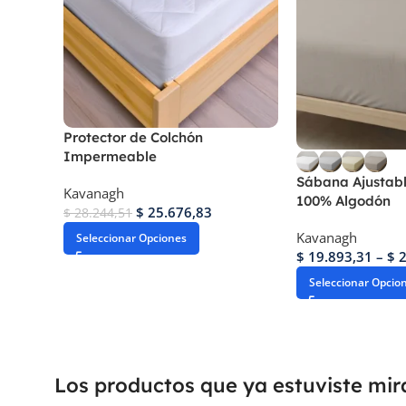
Protector de Colchón
Impermeable
Sábana Ajustabl
Kavanagh
100% Algodón
$
25.676,83
$
28.244,51
Kavanagh
Seleccionar Opciones
$
19.893,31
–
$
2
Seleccionar Opcio
Los productos que ya estuviste mi