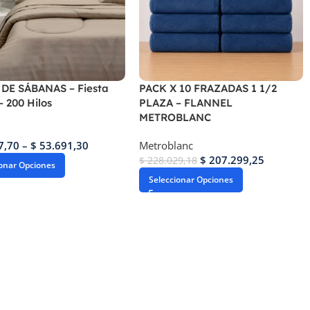
DE SÁBANAS – Fiesta
PACK X 10 FRAZADAS 1 1/2
 200 Hilos
PLAZA – FLANNEL
METROBLANC
7,70
–
$
53.691,30
Metroblanc
$
207.299,25
$
228.029,18
ionar Opciones
Seleccionar Opciones