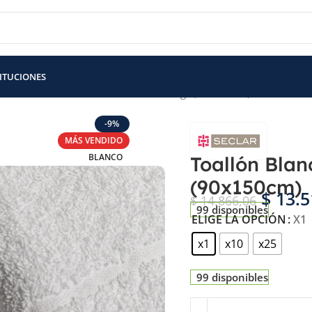
TITUCIONES
llón Blanco Hotel Premium Seclar 550gr (90x150cm)
-9%
MÁS VENDIDO
BLANCO
Toallón Blan
(90x150cm)
$
13.5
$
14.866,06
99 disponibles
ELIGE LA OPCIÓN
X1
x1
x10
x25
99 disponibles