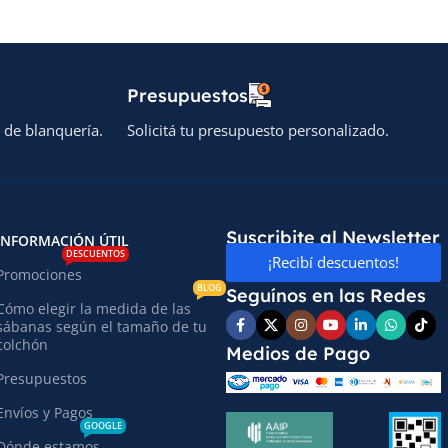
Presupuestos
 de blanquería.
Solicitá tu presupuesto personalizado.
Suscribite al Newsletter
INFORMACIÓN ÚTIL
DESCUENTOS
¡Recibí descuentos!
Promociones
BLOG
Seguínos en las Redes
Cómo elegir la medida de las
sábanas según el tamaño de tu
colchón
Medios de Pago
Presupuestos
Envíos y Pagos
GOOGLE
Dónde estamos