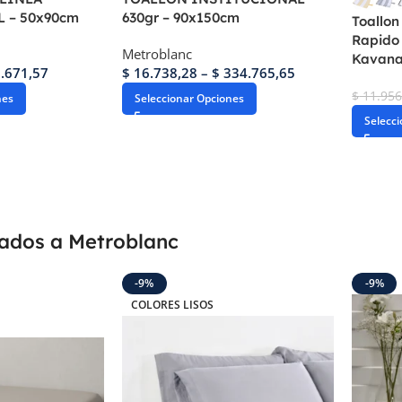
 – 50x90cm
630gr – 90x150cm
Toallon
Rapido
Metroblanc
Kavan
.671,57
$
16.738,28
–
$
334.765,65
$
11.956
nes
Seleccionar Opciones
Selecc
gados a Metroblanc
-9%
-9%
COLORES LISOS