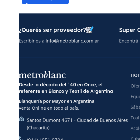
¿Querés ser proveedor?
Super O
Escribinos a
info@metroblanc.com.ar
Encontrá 
HOT
Desde la década del ´40 en Once, el
Ofer
referente en Blanco y Textil de Argentina
Equi
Blanquería por Mayor en Argentina
Sába
Venta Online en todo el país.
Toal
Santos Dumont 4671 - Ciudad de Buenos Aires
(Chacarita)
Acol
Cubr
(011) 4951-9794