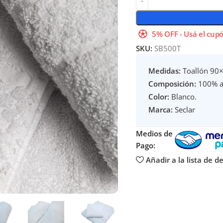
5% OFF - Usá el cupó
SKU:
SB500T
Medidas:
Toallón 90
Composición:
100% a
Color:
Blanco.
Marca:
Seclar
Medios de
Pago:
Añadir a la lista de d