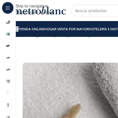
Skip to navigation
Skip to main content
TIENDA ONLINE
HOGAR VENTA POR MAYOR
HOTELERÍA E INS
Inicio
Hogar venta por Mayor
Toallas y Toallones
Toa