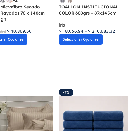
+2
 Microfibra Secado
TOALLÓN INSTITUCIONAL
 Rayados 70 x 140cm
COLOR 600grs – 87x145cm
agh
Iris
$
10.869,56
$
18.056,94
–
$
216.683,32
,52
ionar Opciones
Seleccionar Opciones
-9%