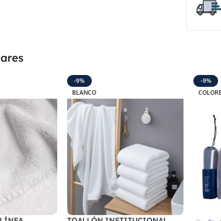
lares
-9%
-9%
BLANCO
COLORE
 LÍNEA
TOALLÓN INSTITUCIONAL