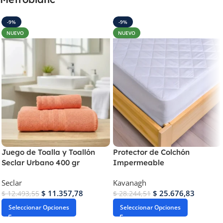
-9%
-9%
NUEVO
NUEVO
Juego de Toalla y Toallón
Protector de Colchón
Seclar Urbano 400 gr
Impermeable
Seclar
Kavanagh
$
11.357,78
$
25.676,83
$
12.493,55
$
28.244,51
Seleccionar Opciones
Seleccionar Opciones