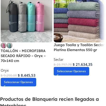
Juego Toalla y Toallón Seclar
Platino Elementos 550 gr
TOALLÓN – MICROFIBRA
SECADO RÁPIDO – Oryx –
Seclar
70×140 cm
$
21.634,35
$
23.797,78
Oryx
Seleccionar Opciones
$
8.445,53
$
9.290,08
Seleccionar Opciones
Productos de Blanquería recien llegados a
Metroblanc